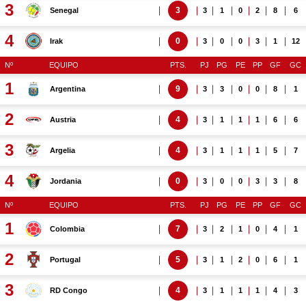
3
3
Senegal
3
1
0
2
8
6
4
0
Irak
3
0
0
3
1
12
Nº
EQUIPO
PTS.
PJ
PG
PE
PP
GF
GC
1
9
Argentina
3
3
0
0
8
1
2
4
Austria
3
1
1
1
6
6
3
4
Argelia
3
1
1
1
5
7
4
0
Jordania
3
0
0
3
3
8
Nº
EQUIPO
PTS.
PJ
PG
PE
PP
GF
GC
1
7
Colombia
3
2
1
0
4
1
2
5
Portugal
3
1
2
0
6
1
3
4
RD Congo
3
1
1
1
4
3