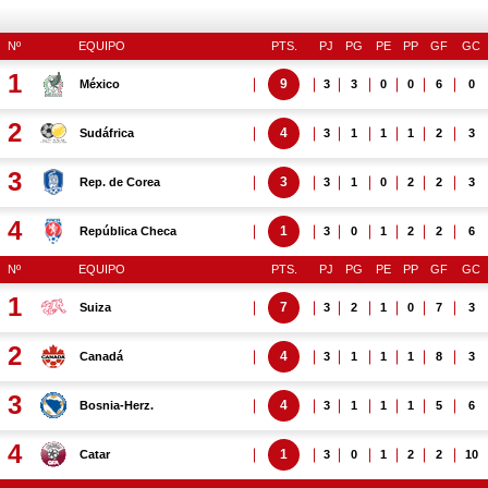
Nº
EQUIPO
PTS.
PJ
PG
PE
PP
GF
GC
1
9
México
3
3
0
0
6
0
2
4
Sudáfrica
3
1
1
1
2
3
3
3
Rep. de Corea
3
1
0
2
2
3
4
1
República Checa
3
0
1
2
2
6
Nº
EQUIPO
PTS.
PJ
PG
PE
PP
GF
GC
1
7
Suiza
3
2
1
0
7
3
2
4
Canadá
3
1
1
1
8
3
3
4
Bosnia-Herz.
3
1
1
1
5
6
4
1
Catar
3
0
1
2
2
10