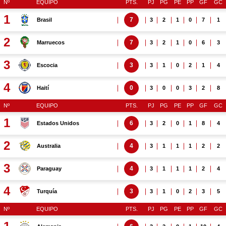
Nº
EQUIPO
PTS.
PJ
PG
PE
PP
GF
GC
1
7
Brasil
3
2
1
0
7
1
2
7
Marruecos
3
2
1
0
6
3
3
3
Escocia
3
1
0
2
1
4
4
0
Haití
3
0
0
3
2
8
Nº
EQUIPO
PTS.
PJ
PG
PE
PP
GF
GC
1
6
Estados Unidos
3
2
0
1
8
4
2
4
Australia
3
1
1
1
2
2
3
4
Paraguay
3
1
1
1
2
4
4
3
Turquía
3
1
0
2
3
5
Nº
EQUIPO
PTS.
PJ
PG
PE
PP
GF
GC