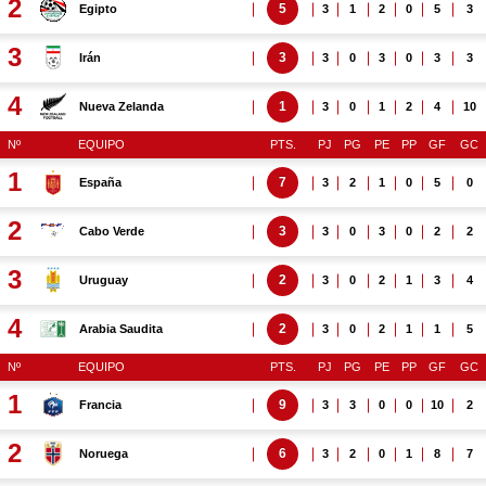
2
5
Egipto
3
1
2
0
5
3
3
3
Irán
3
0
3
0
3
3
4
1
Nueva Zelanda
3
0
1
2
4
10
Nº
EQUIPO
PTS.
PJ
PG
PE
PP
GF
GC
1
7
España
3
2
1
0
5
0
2
3
Cabo Verde
3
0
3
0
2
2
3
2
Uruguay
3
0
2
1
3
4
4
2
Arabia Saudita
3
0
2
1
1
5
Nº
EQUIPO
PTS.
PJ
PG
PE
PP
GF
GC
1
9
Francia
3
3
0
0
10
2
2
6
Noruega
3
2
0
1
8
7