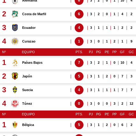
1
6
Alemania
3
2
0
1
10
4
2
6
Costa de Marfil
3
2
0
1
4
2
3
4
Ecuador
3
1
1
1
2
2
4
1
Curazao
3
0
1
2
1
9
Nº
EQUIPO
PTS.
PJ
PG
PE
PP
GF
GC
1
7
Países Bajos
3
2
1
0
10
4
2
5
Japón
3
1
2
0
7
3
3
4
Suecia
3
1
1
1
7
7
4
0
Túnez
3
0
0
3
2
12
Nº
EQUIPO
PTS.
PJ
PG
PE
PP
GF
GC
1
5
Bélgica
3
1
2
0
6
2