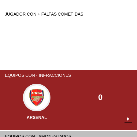
JUGADOR CON + FALTAS COMETIDAS
EQUIPOS CON - INFRACCIONES
0
ARSENAL
EQUIPOS CON - AMONESTADOS