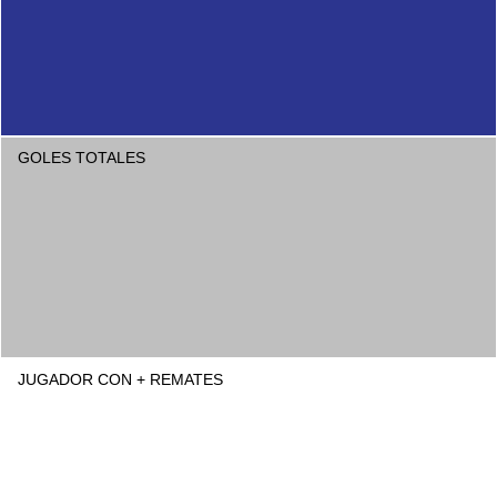
GOLES TOTALES
JUGADOR CON + REMATES